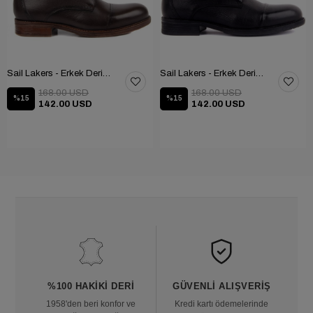
Sail Lakers - Erkek Deri Bot 102-1948-GOL
Sail Lakers - Erkek Deri Bot 102-1948-GOL
168.00 USD
168.00 USD
%15
%15
142.00 USD
142.00 USD
%100 HAKIKI DERI
GÜVENLI ALIŞVERIŞ
1958'den beri konfor ve
Kredi kartı ödemelerinde