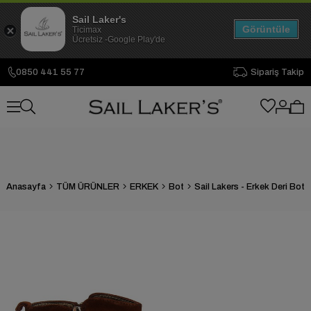
Sail Laker's
Görüntüle
Ticimax
Ücretsiz -Google Play'de
0850 441 55 77
Sipariş Takip
Anasayfa
TÜM ÜRÜNLER
ERKEK
Bot
Sail Lakers - Erkek Deri Bot