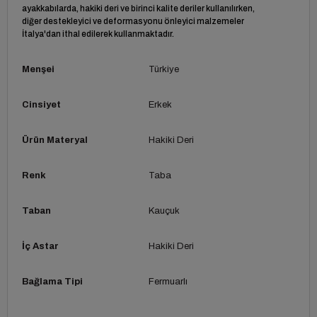
ayakkabılarda, hakiki deri ve birinci kalite deriler kullanılırken,
diğer destekleyici ve deformasyonu önleyici malzemeler
İtalya'dan ithal edilerek kullanmaktadır.
Menşei
Türkiye
Cinsiyet
Erkek
Ürün Materyal
Hakiki Deri
Renk
Taba
Taban
Kauçuk
İç Astar
Hakiki Deri
Bağlama Tipi
Fermuarlı