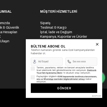
UMSAL
MÜŞTERİ HİZMETLERİ
ımızda
Sipariş
lik & Güvenlik
Teslimat & Kargo
a Hesapları
İptal, İade ve Değişim
K
Kampanya, Kuponlar ve Ürünler
 Ulaşın
Ödeme Seçenekleri
Üyelik İşlemleri
BÜLTENE ABONE OL
Telefon numaranı girerek sana özel kampanyalardan
Yurtdışı Gönderi
haberdar ol.
Tanıtım, pazarlama, reklam ve benzeri amaçlarla tarafıma
ticari elektronik ileti gönderilmesine izin veriyorum.
Elektronik
'ni okudum onay veriyorum.
Ticari İleti Aydınlatma Metni
Paylaştığım bilgilerin
KVKK kapsamında tarafınızca korunmasını,
kabul
sms ve WhatsApp üzerinden bilgilendirmeleri almayı
ediyorum.
GÖNDER