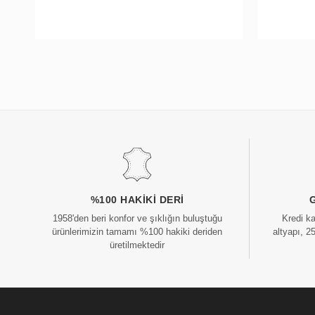
%100 HAKIKI DERI
1958'den beri konfor ve şıklığın buluştuğu
Kredi k
ürünlerimizin tamamı %100 hakiki deriden
altyapı, 2
üretilmektedir