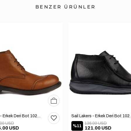
BENZER ÜRÜNLER
40
41
42
Sail Lakers - Erkek Deri Bot 102-1599-1458
Sail Lakers - Erkek
.00 USD
136.00 USD
%11
5.00 USD
121.00 USD