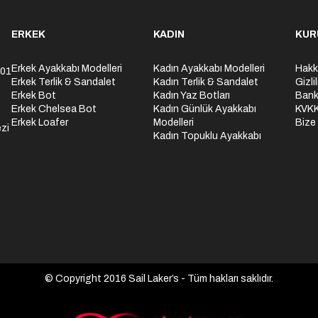
ERKEK
KADIN
KUR
Erkek Ayakkabı Modelleri
Kadın Ayakkabı Modelleri
Hakk
301
Erkek Terlik & Sandalet
Kadın Terlik & Sandalet
Gizli
Erkek Bot
Kadın Yaz Botları
Bank
Erkek Chelsea Bot
Kadın Günlük Ayakkabı
KVK
Erkek Loafer
Modelleri
Bize
zi
Kadın Topuklu Ayakkabı
© Copyright 2016 Sail Laker’s - Tüm hakları saklıdır.