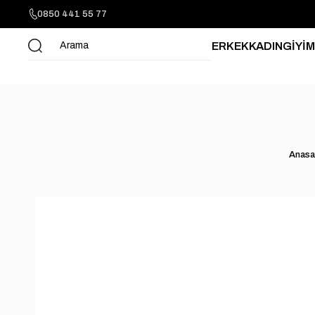
0850 441 55 77
ERKEK
KADIN
GİYİM
Anasa