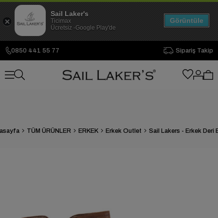
Sail Laker's
Görüntüle
Ticimax
Ücretsiz -Google Play'de
0850 441 55 77
Sipariş Takip
asayfa
TÜM ÜRÜNLER
ERKEK
Erkek Outlet
Sail Lakers - Erkek Deri 