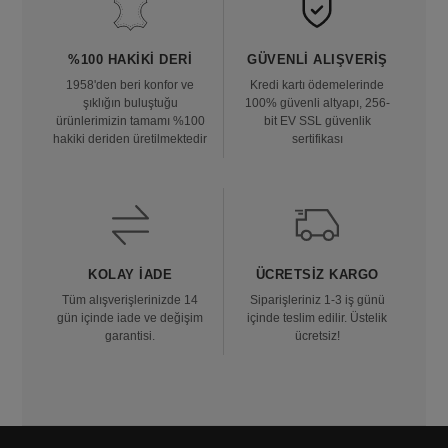
%100 HAKIKI DERI
GÜVENLI ALIŞVERIŞ
1958'den beri konfor ve
Kredi kartı ödemelerinde
şıklığın buluştuğu
100% güvenli altyapı, 256-
ürünlerimizin tamamı %100
bit EV SSL güvenlik
hakiki deriden üretilmektedir
sertifikası
KOLAY İADE
ÜCRETSIZ KARGO
Tüm alışverişlerinizde 14
Siparişleriniz 1-3 iş günü
gün içinde iade ve değişim
içinde teslim edilir. Üstelik
garantisi.
ücretsiz!