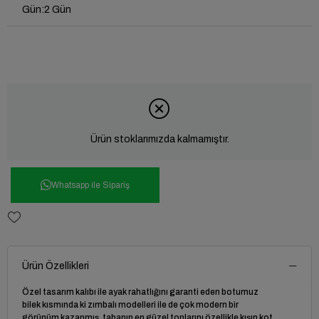
Gün
:
2 Gün
Ürün stoklarımızda kalmamıştır.
Whatsapp ile Sipariş
Ürün Özellikleri
Özel tasarım kalıbı ile ayak rahatlığını garanti eden botumuz
bilek kısmında ki zımbalı modelleri ile de çok modern bir
görünüm kazanmış, tabanın en güzel tonlarını özellikle kışın kot