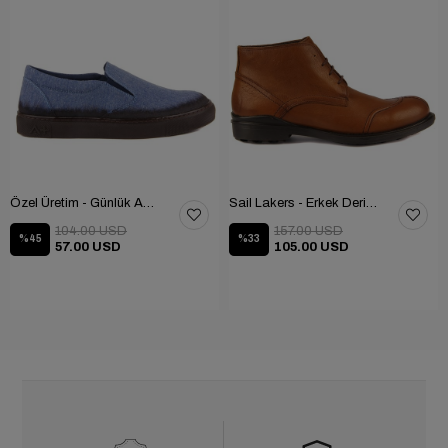
Özel Üretim - Günlük Ayakkabı 101-2630-11473
Sail Lakers - Erkek Deri Bot 102-1599-1458
104.00 USD
157.00 USD
%45
%33
57.00 USD
105.00 USD