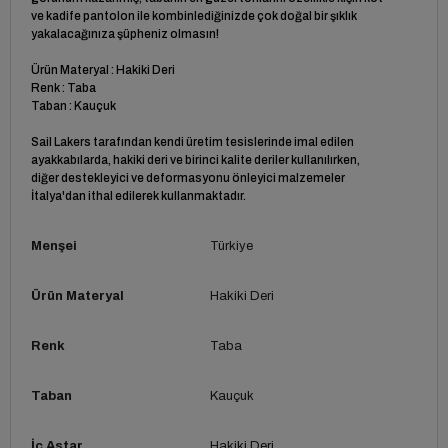
ve kadife pantolon ile kombinlediğinizde çok doğal bir şıklık
yakalacağınıza şüpheniz olmasın!
Ürün Materyal : Hakiki Deri
Renk : Taba
Taban : Kauçuk
Sail Lakers tarafından kendi üretim tesislerinde imal edilen
ayakkabılarda, hakiki deri ve birinci kalite deriler kullanılırken,
diğer destekleyici ve deformasyonu önleyici malzemeler
İtalya'dan ithal edilerek kullanmaktadır.
Menşei
Türkiye
Ürün Materyal
Hakiki Deri
Renk
Taba
Taban
Kauçuk
İç Astar
Hakiki Deri