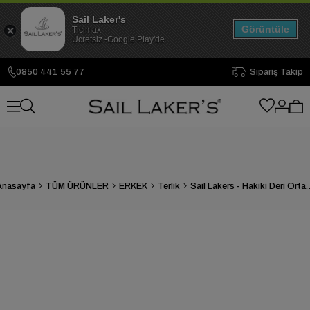
Sail Laker's
Görüntüle
Ticimax
Ücretsiz -Google Play'de
0850 441 55 77
Sipariş Takip
Anasayfa
TÜM ÜRÜNLER
ERKEK
Terlik
Sail Lakers - Hakiki Deri