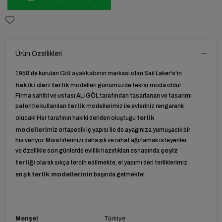
Ürün Özellikleri
1958'de kurulan
Göl ayakkabı
nın markası olan Sail Laker's'ın
hakiki deri terlik
modelleri günümüzde tekrar moda oldu!
Firma sahibi ve ustası ALİ GÖL tarafından tasarlanan ve tasarımı
patentle kullanılan
terlik
modellerimiz ile evleriniz rengarenk
olucak! Her tarafının hakiki deriden oluştuğu
terlik
modelleri
miz ortapedik iç yapısı ile de ayağınıza yumuşacık bir
his veriyor. Misafirlerinizi daha şık ve rahat ağırlamak isteyenler
ve özellikle son günlerde evlilik hazırlıkları esnasında
çeyiz
terliği
olarak sıkça tercih edilmekte, el yapımı deri terliklerimiz
en şık
terlik modelleri
nin
başında gelmekte!
Menşei
Türkiye