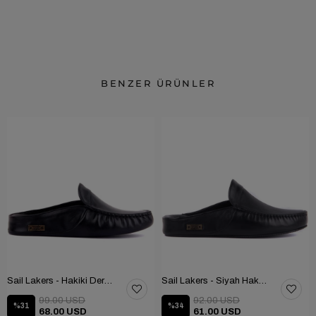
BENZER ÜRÜNLER
Sail Lakers - Hakiki Deri Ev Terliği 110-547-X
Sail Lakers - Siyah Hakiki Deri TABANLI Ev Terliği (balkon-bahçe) 110-547-RUBBER
99.00 USD
92.00 USD
%31
%34
68.00 USD
61.00 USD