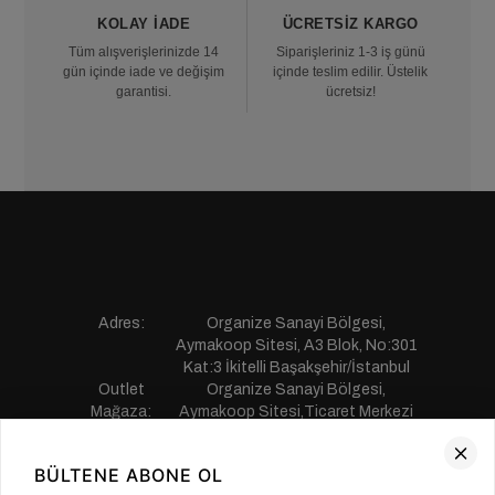
KOLAY İADE
ÜCRETSIZ KARGO
Tüm alışverişlerinizde 14
Siparişleriniz 1-3 iş günü
gün içinde iade ve değişim
içinde teslim edilir. Üstelik
garantisi.
ücretsiz!
Adres:
Organize Sanayi Bölgesi,
Aymakoop Sitesi, A3 Blok, No:301
Kat:3 İkitelli Başakşehir/İstanbul
Outlet
Organize Sanayi Bölgesi,
Mağaza:
Aymakoop Sitesi,Ticaret Merkezi
Gişiri No:13 İkitelli Başakşehir/
İstanbul
BÜLTENE ABONE OL
Telefon:
0850 441 55 77