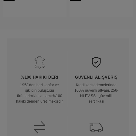
%100 HAKIKI DERI
GÜVENLI ALIŞVERIŞ
1958'den beri konfor ve
Kredi kartı ödemelerinde
şıklığın buluştuğu
100% güvenli altyapı, 256-
ürünlerimizin tamamı %100
bit EV SSL güvenlik
hakiki deriden üretilmektedir
sertifikası