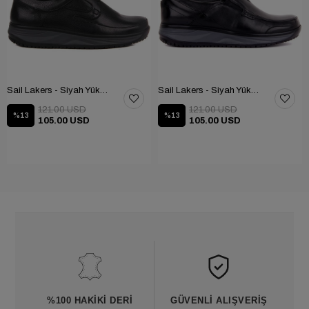
Sail Lakers - Siyah Yüksek Taban Günlük Ayakkabı 101-2817-65390
Sail Lakers - Siyah Yüksek Taban Günlük Ayakkabı 101-2834-65390
121.00 USD
121.00 USD
%13
%13
105.00 USD
105.00 USD
%100 HAKIKI DERI
GÜVENLI ALIŞVERIŞ