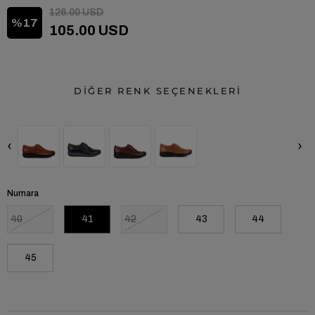
126.00 USD
17
105.00 USD
DİĞER RENK SEÇENEKLERİ
‹
›
Numara
40
41
42
43
44
45