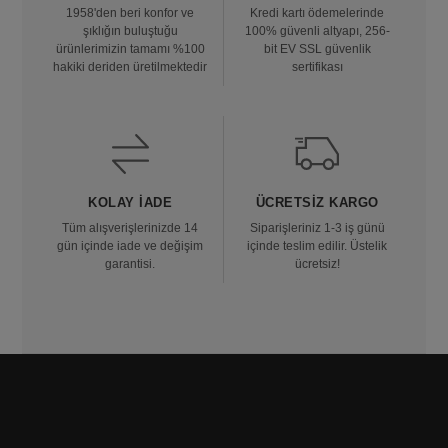
1958'den beri konfor ve
Kredi kartı ödemelerinde
şıklığın buluştuğu
100% güvenli altyapı, 256-
ürünlerimizin tamamı %100
bit EV SSL güvenlik
hakiki deriden üretilmektedir
sertifikası
KOLAY İADE
ÜCRETSIZ KARGO
Tüm alışverişlerinizde 14
Siparişleriniz 1-3 iş günü
gün içinde iade ve değişim
içinde teslim edilir. Üstelik
garantisi.
ücretsiz!