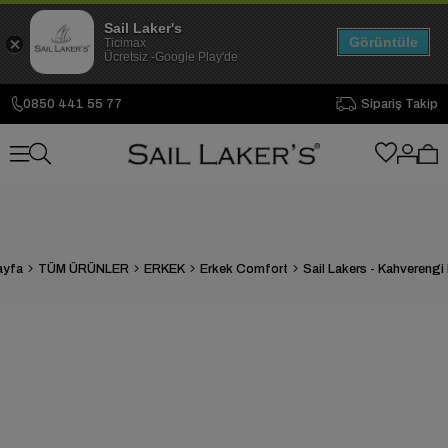
Sail Laker's
Görüntüle
Ticimax
Ücretsiz -Google Play'de
0850 441 55 77
Sipariş Takip
ayfa
TÜM ÜRÜNLER
ERKEK
Erkek Comfort