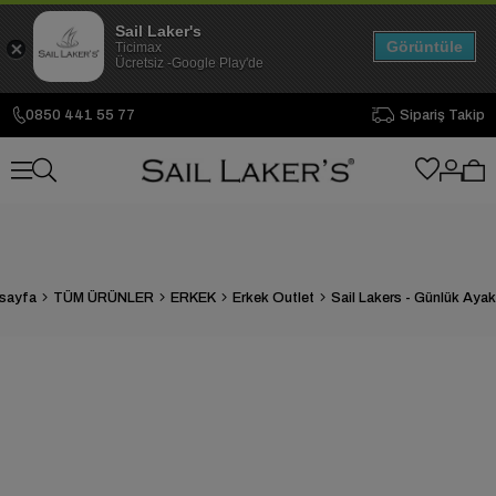
Sail Laker's
Görüntüle
Ticimax
Ücretsiz -Google Play'de
0850 441 55 77
Sipariş Takip
sayfa
TÜM ÜRÜNLER
ERKEK
Erkek Outlet
Sail Lakers - Günlük Aya