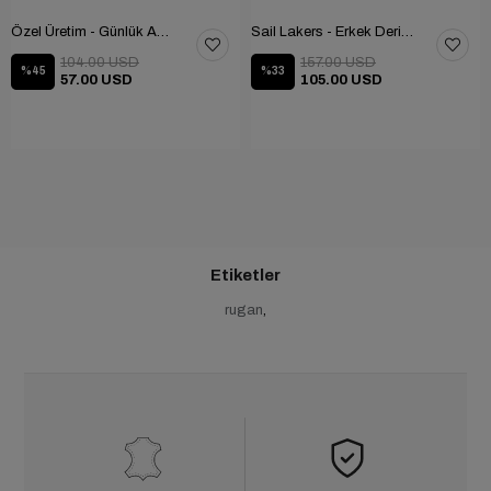
Özel Üretim - Günlük Ayakkabı 101-2630-11473
Sail Lakers - Erkek Deri Bot 102-1599-1458
104.00 USD
157.00 USD
%45
%33
57.00 USD
105.00 USD
Etiketler
rugan
,