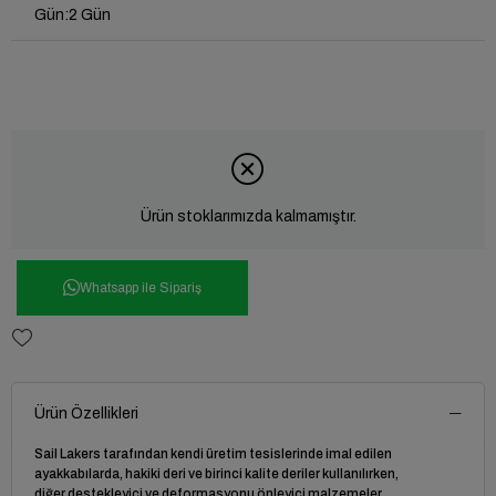
Gün
:
2 Gün
Ürün stoklarımızda kalmamıştır.
Whatsapp ile Sipariş
Ürün Özellikleri
Sail Lakers tarafından kendi üretim tesislerinde imal edilen
ayakkabılarda, hakiki deri ve birinci kalite deriler kullanılırken,
diğer destekleyici ve deformasyonu önleyici malzemeler