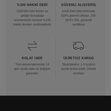
%100 HAKIKI DERI
GÜVENLI ALIŞVERIŞ
1958'den beri konfor ve
Kredi kartı ödemelerinde
şıklığın buluştuğu
100% güvenli altyapı, 256-
ürünlerimizin tamamı %100
bit EV SSL güvenlik
hakiki deriden üretilmektedir
sertifikası
KOLAY İADE
ÜCRETSIZ KARGO
Tüm alışverişlerinizde 14
Siparişleriniz 1-3 iş günü
gün içinde iade ve değişim
içinde teslim edilir. Üstelik
garantisi.
ücretsiz!