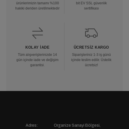
ürünlerimizin tamamı %100
bit EV SSL güvenlik
hakiki deriden üretilmektedir
sertifikası
KOLAY İADE
ÜCRETSIZ KARGO
Tüm alışverişlerinizde 14
Siparişleriniz 1-3 iş günü
gün içinde iade ve değişim
içinde teslim edilir. Üstelik
garantisi.
ücretsiz!
Adres:
Organize Sanayi Bölgesi,