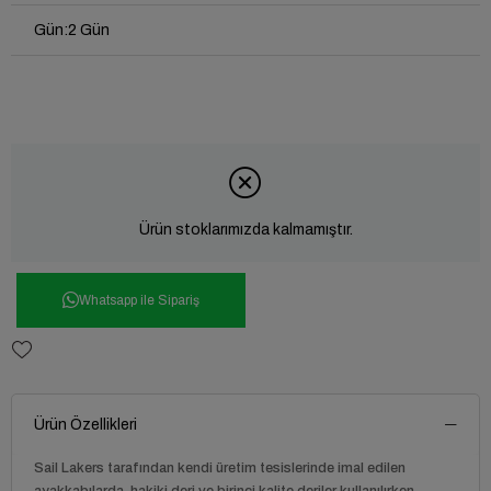
Gün
:
2 Gün
Ürün stoklarımızda kalmamıştır.
Whatsapp ile Sipariş
Ürün Özellikleri
Sail Lakers
tarafından kendi üretim tesislerinde imal edilen
ayakkabılarda, hakiki deri ve birinci kalite deriler kullanılırken,