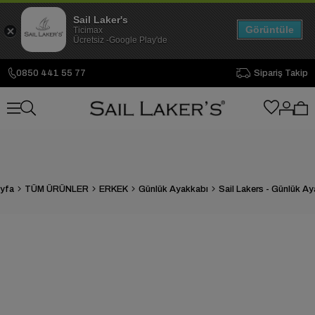
Sail Laker's
Görüntüle
Ticimax
Ücretsiz -Google Play'de
0850 441 55 77
Sipariş Takip
yfa
TÜM ÜRÜNLER
ERKEK
Günlük Ayakkabı
Sail Lakers - Günlük A