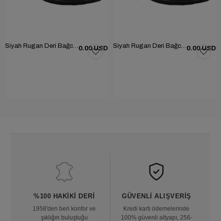
Siyah Rugan Deri Bağcıklı Erkek Günlük Ayakkabı 101-1004-GN502
Siyah Rugan Deri Bağcıklı Erkek Günlük Ayakkabı 101-1004-GN502
0.00 USD
0.00 USD
%100 HAKIKI DERI
GÜVENLI ALIŞVERIŞ
1958'den beri konfor ve
Kredi kartı ödemelerinde
şıklığın buluştuğu
100% güvenli altyapı, 256-