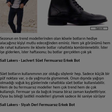
Sezonun en trend modellerinden olan kösele botların hediye
alacağınız kişiyi mutlu edeceğinden eminiz. Hem şık görünümü hem
de rahat kullanımı ile kösele botlar rahatlıkla kombinlenebilir. İster
işe giderken, ister haftasonu; bu botlar gerçekten çok şık
Sail Lakers - Lacivert Süet Fermuarsız Erkek Bot
Süet botların kullanımının zor olduğu söylenir hep. Sadece küçük bir
püf noktası var, o da yağmurda giymemek. Onun dışında yağışın
olmadığı soğuk kış günlerinde rahatlıkla süet botlar kullanılabilir.
Hem de bu fermuarsız modeller hem çok trend hem de çok
kullanışlı. Fermuar ya da bağcık insana biraz zaman kaybettiriyor.
Oysa bu bileği lastikli modelleri giymek sadece iki saniye sürüyor
Sail Lakers - Siyah Deri Fermuarsız Erkek Bot