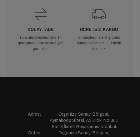
KOLAY İADE
ÜCRETSIZ KARGO
Tüm alışverişlerinizde 14
Siparişleriniz 1-3 iş günü
gün içinde iade ve değişim
içinde teslim edilir. Üstelik
garantisi.
ücretsiz!
Adres:
Organize Sanayi Bölgesi,
Aymakoop Sitesi, A3 Blok, No:301
Kat:3 İkitelli Başakşehir/İstanbul
Outlet
Organize Sanayi Bölgesi,
Mağaza:
Aymakoop Sitesi,Ticaret Merkezi