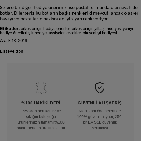
Sizlere bir diğer hediye önerimiz ise postal formunda olan siyah deri
botlar. Dilerseniz bu botların başka renkleri d mevcut, ancak o askeri
havayı ve postalların hakkını en iyi siyah renk veriyor!
Etiketler:
erkekler için hediye önerileri,erkekler için yılbaşı hediyesi,yeniyıl
hediye önerileri,şık hediye tavsiyeleri,erkekler için yeni yıl hediyesi
Aralık 13, 2019
Listeye dön
%100 HAKIKI DERI
GÜVENLI ALIŞVERIŞ
1958'den beri konfor ve
Kredi kartı ödemelerinde
şıklığın buluştuğu
100% güvenli altyapı, 256-
ürünlerimizin tamamı %100
bit EV SSL güvenlik
hakiki deriden üretilmektedir
sertifikası