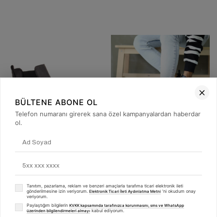
BÜLTENE ABONE OL
Telefon numaranı girerek sana özel kampanyalardan haberdar
12
8
ol.
Sail Lakers - Siyah Deri Eva Taban Unisex Chelsea Bot 102-041-HE1065
Sail Lakers - Siyah Süet Erkek Chelsea Bot 102-8012-H1085
122.00 USD
133.00 USD
Tanıtım, pazarlama, reklam ve benzeri amaçlarla tarafıma ticari elektronik ileti
gönderilmesine izin veriyorum.
'ni okudum onay
Elektronik Ticari İleti Aydınlatma Metni
veriyorum.
Paylaştığım bilgilerin
KVKK kapsamında tarafınızca korunmasını, sms ve WhatsApp
kabul ediyorum.
üzerinden bilgilendirmeleri almayı