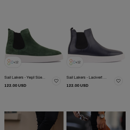
12
12
Sail Lakers - Yeşil Süet Deri Eva Taban Unisex Chelsea Bot 102-041-HE1065
Sail Lakers - Lacivert Deri Eva Taban Unisex Chelsea Bot 102-041-HE1065
122.00 USD
122.00 USD