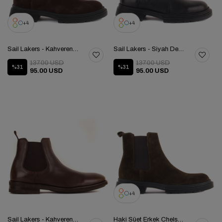
4
4
Sail Lakers - Kahverengi Süet Erkek Chelsea Bot 102-057-10201
Sail Lakers - Siyah Deri Erkek Chelsea Bot 102-057-10201
137.00 USD
137.00 USD
%31
%31
95.00 USD
95.00 USD
4
Sail Lakers - Kahverengi Deri Fermuarsız Eva Taban Erkek Chelsea Bot 102-061-1155084
Haki Süet Erkek Chelsea Bot 102-057-10201