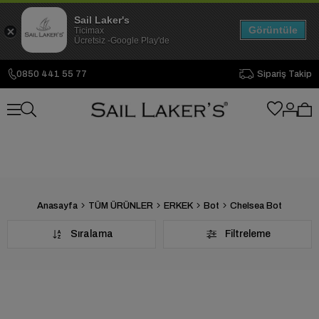
Sail Laker's
Görüntüle
Ticimax
Ücretsiz -Google Play'de
0850 441 55 77
Sipariş Takip
Anasayfa
TÜM ÜRÜNLER
ERKEK
Bot
Chelsea Bot
Sıralama
Filtreleme