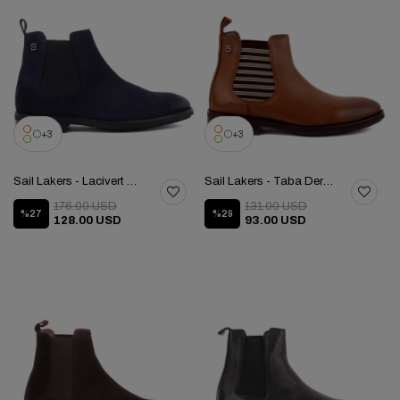
3
3
Sail Lakers - Lacivert Süet Erkek Chelsea Bot 102-3624-081155
Sail Lakers - Taba Deri Erkek Chelsea Bot
176.00 USD
131.00 USD
%27
%29
128.00 USD
93.00 USD