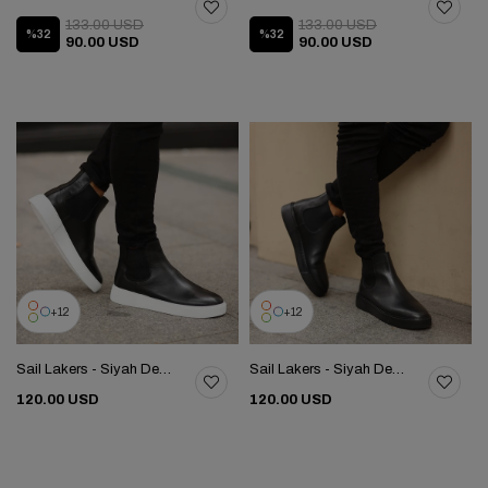
133.00 USD
133.00 USD
%32
%32
90.00 USD
90.00 USD
12
12
Sail Lakers - Siyah Deri Eva Taban Unisex Chelsea Bot 102-041-HE1065
Sail Lakers - Siyah Deri Eva Taban Unisex Chelsea Bot 102-041-HE1065
120.00 USD
120.00 USD