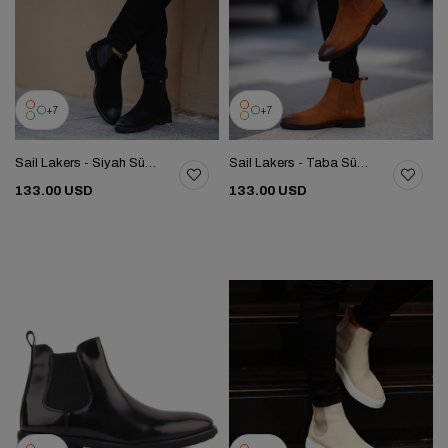
7
7
Sail Lakers - Siyah Süet Deri Eva Taban Erkek Chelsea Bot 102-201-01EVA
Sail Lakers - Taba Süet Deri Eva Taban Erkek Chelsea Bot 102-201-01EVA
133.00 USD
133.00 USD