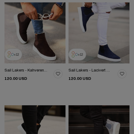
12
12
Sail Lakers - Kahverengi Süet Deri Eva Taban Unisex Chelsea Bot 102-041-HE1065
Sail Lakers - Lacivert Süet Deri Eva Taban Unisex Chelsea Bot 102-041-HE1065
120.00 USD
120.00 USD