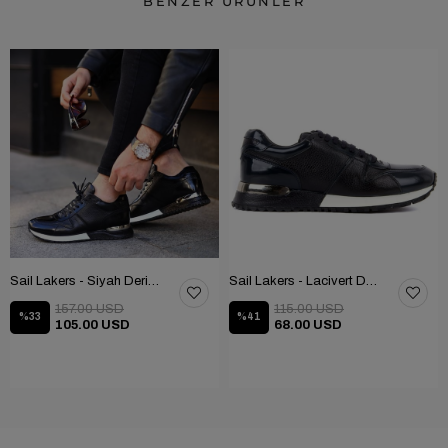
BENZER ÜRÜNLER
Sail Lakers - Siyah Deri Bağcıklı Erkek Günlük Ayakkabı 101-2782-51555
Sail Lakers - Lacivert Deri Bağcıklı Erkek Günlük Ayakkabı 101-2782-51555
157.00 USD
115.00 USD
%33
%41
105.00 USD
68.00 USD