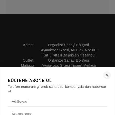
Adres:
Organize Sanayi Bölgesi,
Aymakoop Sitesi, A3 Blok, No:301
Kat:3 İkitelli Başakşehir/İstanbul
Outlet
Organize Sanayi Bölgesi,
Mağaza:
Aymakoop Sitesi,Ticaret Merkezi
Gişiri No:13 İkitelli Başakşehir/
İstanbul
BÜLTENE ABONE OL
Telefon:
0850 441 55 77
E-mail:
musterihizmetleri@saillakers.com.tr
Telefon numaranı girerek sana özel kampanyalardan haberdar
ERKEK
ol.
KADIN
KURUMSAL
MÜŞTERİ HİZMETLERİ