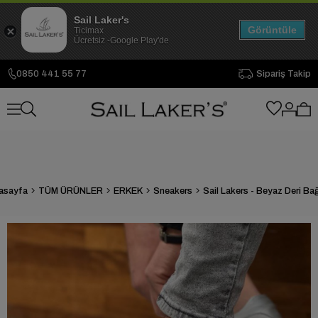
Sail Laker's
Görüntüle
Ticimax
Ücretsiz -Google Play'de
0850 441 55 77
Sipariş Takip
asayfa
TÜM ÜRÜNLER
ERKEK
Sneakers