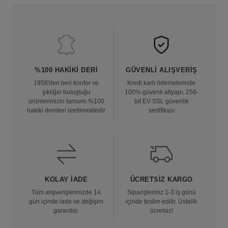
%100 HAKIKI DERI
GÜVENLI ALIŞVERIŞ
1958'den beri konfor ve
Kredi kartı ödemelerinde
şıklığın buluştuğu
100% güvenli altyapı, 256-
ürünlerimizin tamamı %100
bit EV SSL güvenlik
hakiki deriden üretilmektedir
sertifikası
KOLAY İADE
ÜCRETSIZ KARGO
Tüm alışverişlerinizde 14
Siparişleriniz 1-3 iş günü
gün içinde iade ve değişim
içinde teslim edilir. Üstelik
garantisi.
ücretsiz!