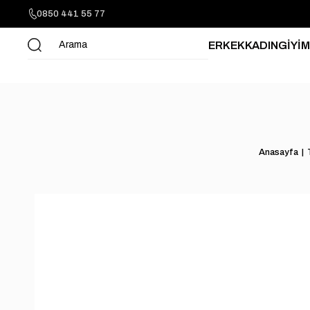
0850 441 55 77
ERKEK
KADIN
GİYİM
Anasayfa