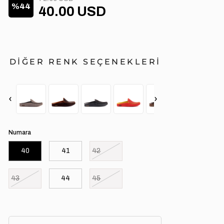
44
40.00 USD
DİĞER RENK SEÇENEKLERİ
‹
›
Numara
40
41
42
43
44
45