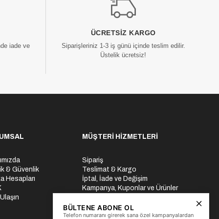
ÜCRETSIZ KARGO
nde iade ve
Siparişleriniz 1-3 iş günü içinde teslim edilir.
Üstelik ücretsiz!
UMSAL
MÜŞTERİ HİZMETLERİ
ımızda
Sipariş
lik & Güvenlik
Teslimat & Kargo
a Hesapları
İptal, İade ve Değişim
K
Kampanya, Kuponlar ve Ürünler
 Ulaşın
Ödeme Seçenekleri
Üyelik İşlemleri
BÜLTENE ABONE OL
Telefon numaranı girerek sana özel kampanyalardan
Yurtdışı Gönderi