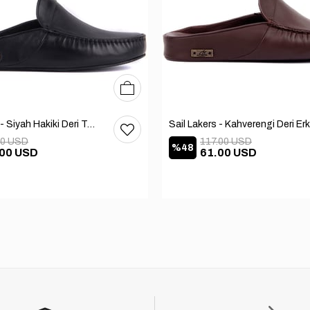
40
41
42
43
44
45
46
Sail Lakers - Siyah Hakiki Deri TABANLI Ev Terliği (balkon-bahçe) 110-547-RUBBER
00 USD
117.00 USD
%48
.00 USD
61.00 USD