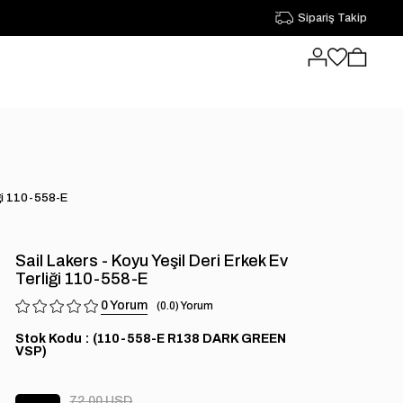
Sipariş Takip
iği 110-558-E
Sail Lakers - Koyu Yeşil Deri Erkek Ev
Terliği 110-558-E
0
0.0
Stok Kodu
(110-558-E R138 DARK GREEN
VSP)
72.00 USD