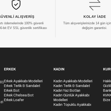
GÜVENLI ALIŞVERIŞ
KOLAY İADE
artı ödemelerinde 100% güvenli
Tüm alışverişlerinizde 14 gün içi
56-bit EV SSL güvenlik sertifikası
değişim garantisi.
ERKEK
KADIN
KUR
Erkek Ayakkabı Modelleri
Kadın Ayakkabı Modelleri
Hakk
301
Erkek Terlik & Sandalet
Kadın Terlik & Sandalet
Gizli
Erkek Bot
Kadın Yaz Botları
Bank
Erkek Chelsea Bot
Kadın Günlük Ayakkabı
KVK
Erkek Loafer
Modelleri
Bize
zi
Kadın Topuklu Ayakkabı