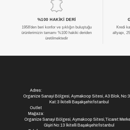
%100 HAKIKI DERI
1958'den beri konfor ve şıklığın buluştuğu
Kredi k
ürünlerimizin tamamı %100 hakiki deriden
altyapı, 2
üretilmektedir
Adres:
Organize Sanayi Bölgesi, Aymakoop Sitesi, A3 Blok, No:
Kat:3 İkitelli Başakşehir/İstanbul
Outlet
Mağaza:
Organize Sanayi Bölgesi, Aymakoop Sitesi,Ticaret Merke
Gişiri No:13 İkitelli Başakşehir/İstanbul