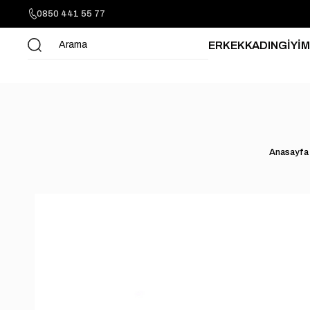
0850 441 55 77
ERKEK
KADIN
GİYİM
Anasayfa