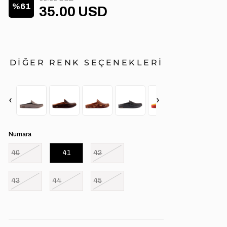
61
35.00 USD
DİĞER RENK SEÇENEKLERİ
‹
›
Numara
40
41
42
43
44
45