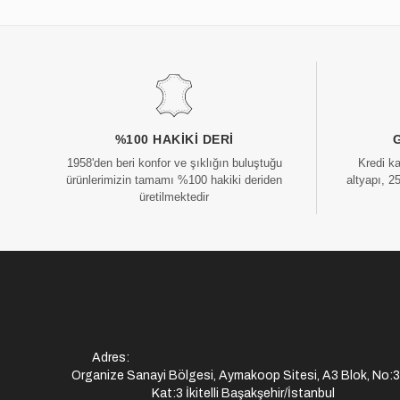
%100 HAKIKI DERI
1958'den beri konfor ve şıklığın buluştuğu
Kredi k
ürünlerimizin tamamı %100 hakiki deriden
altyapı, 2
üretilmektedir
Adres:
Organize Sanayi Bölgesi, Aymakoop Sitesi, A3 Blok, No:
Kat:3 İkitelli Başakşehir/İstanbul