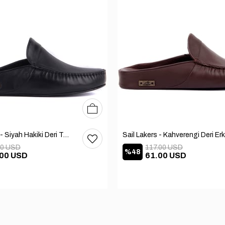
40
41
42
43
44
45
46
Sail Lakers - Siyah Hakiki Deri TABANLI Ev Terliği (balkon-bahçe) 110-547-RUBBER
00 USD
117.00 USD
%48
.00 USD
61.00 USD