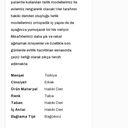
patentle kullanılan terlik modellerimiz ile
evleriniz rengarenk olacak! Her tarafının
hakiki deriden oluştuğu terlik
modellerimiz ortopedik iç yapısı ile de
ayağınıza yumuşacık bir his veriyor.
Misafirlerinizi daha şık ve rahat
ağırlamak isteyenler ve özellikle son
günlerde evlilik hazırlıkları esnasında
çeyiz terliği olarak sıkça tercih
edilmekte.
Menşei
Türkiye
Cinsiyet
Erkek
Ürün Materyal
Hakiki Deri
Renk
Taba
Taban
Hakiki Deri
İç Astar
Hakiki Deri
Bağlama Tipi
Bağcıksız