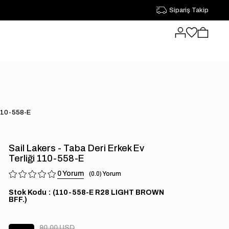
Sipariş Takip
i 110-558-E
Sail Lakers - Taba Deri Erkek Ev
Terliği 110-558-E
0
0.0
Stok Kodu
(110-558-E R28 LIGHT BROWN
BFF.)
90.00 USD