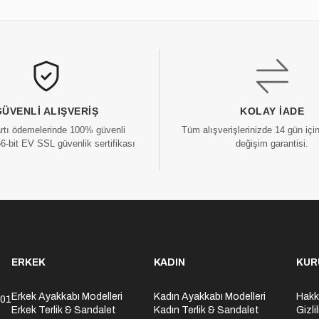
GÜVENLI ALIŞVERIŞ
KOLAY İADE
artı ödemelerinde 100% güvenli
Tüm alışverişlerinizde 14 gün içi
56-bit EV SSL güvenlik sertifikası
değişim garantisi.
ERKEK
KADIN
KUR
Erkek Ayakkabı Modelleri
Kadın Ayakkabı Modelleri
Hakk
301
Erkek Terlik & Sandalet
Kadın Terlik & Sandalet
Gizli