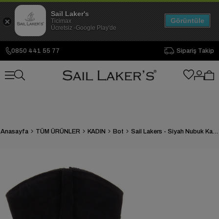
Sail Laker's
Görüntüle
Ticimax
Ücretsiz -Google Play'de
0850 441 55 77
Sipariş Takip
Anasayfa
TÜM ÜRÜNLER
KADIN
Bot
Sail Lakers - Siyah Nubuk Kadın Bot 105-2598-VENUS