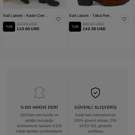
Sail Lakers - Kadın Deri Bot 105-2910-VENUS
Sail Lakers - Taba Rengi Katlanabilir Kadın Deri Bot 105-2910-VENUS
157.00 USD
189.00 USD
%30
%25
110.00 USD
142.00 USD
%100 HAKIKI DERI
GÜVENLI ALIŞVERIŞ
1958'den beri konfor ve
Kredi kartı ödemelerinde
şıklığın buluştuğu
100% güvenli altyapı, 256-
ürünlerimizin tamamı %100
bit EV SSL güvenlik
hakiki deriden üretilmektedir
sertifikası