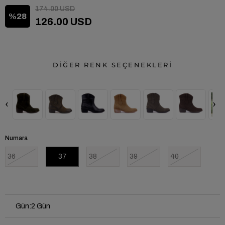
174.00 USD
28
126.00 USD
DİĞER RENK SEÇENEKLERİ
‹
›
Numara
36
37
38
39
40
Gün
:
2 Gün