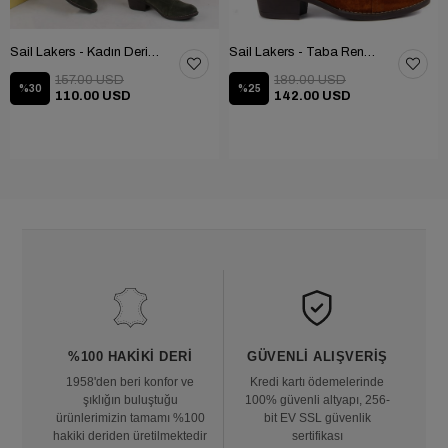
Sail Lakers - Kadın Deri Bot 105-2910-VENUS
Sail Lakers - Taba Rengi Katlanabilir Kadın Deri Bot 105-2910-VENUS
157.00 USD
189.00 USD
%30
%25
110.00 USD
142.00 USD
%100 HAKIKI DERI
GÜVENLI ALIŞVERIŞ
1958'den beri konfor ve
Kredi kartı ödemelerinde
şıklığın buluştuğu
100% güvenli altyapı, 256-
ürünlerimizin tamamı %100
bit EV SSL güvenlik
hakiki deriden üretilmektedir
sertifikası