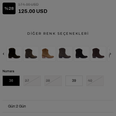
174.00 USD
28
125.00 USD
DİĞER RENK SEÇENEKLERİ
‹
›
Numara
36
37
38
39
40
Gün
:
2 Gün