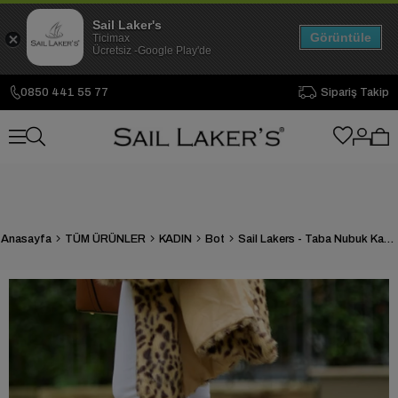
Sail Laker's
Görüntüle
Ticimax
Ücretsiz -Google Play'de
0850 441 55 77
Sipariş Takip
Anasayfa
TÜM ÜRÜNLER
KADIN
Bot
Sail Lakers - Taba Nubuk Kadın Bot 105-2598-VENUS