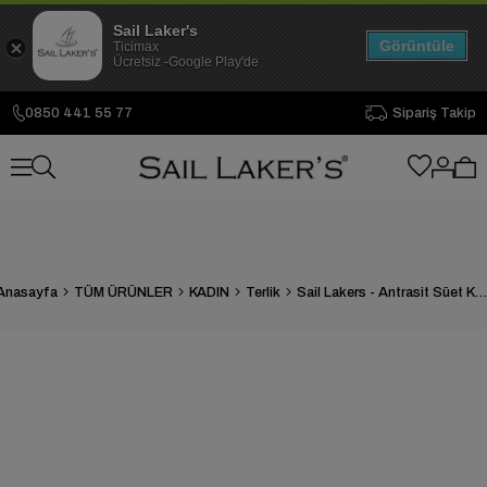
Sail Laker's
Görüntüle
Ticimax
Ücretsiz -Google Play'de
0850 441 55 77
Sipariş Takip
Anasayfa
TÜM ÜRÜNLER
KADIN
Terlik
Sail Lakers - Antrasit Süet Kadın Ev Terliği 109-560-B