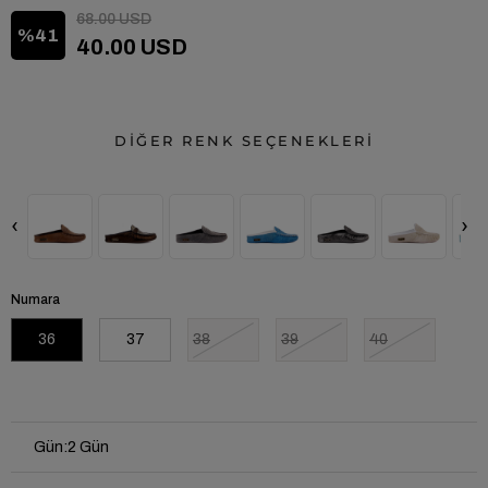
68.00 USD
41
40.00 USD
DİĞER RENK SEÇENEKLERİ
‹
›
Numara
36
37
38
39
40
Gün
:
2 Gün