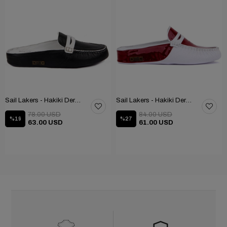
Sail Lakers - Hakiki Deri Taraftar Terliği 109-557-X
Sail Lakers - Hakiki Deri Kadın Ev Terliği 109-557-X
78.00 USD
84.00 USD
%19
%27
63.00 USD
61.00 USD