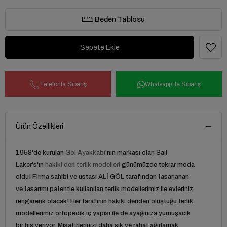
Beden Tablosu
Telefonla Sipariş
Whatsapp ile Sipariş
Ürün Özellikleri
1958'de kurulan
Göl Ayakkabı
'nın markası olan Sail
Laker's'ın
hakiki deri terlik modelleri
günümüzde tekrar moda
oldu! Firma sahibi ve ustası ALİ GÖL tarafından tasarlanan
ve tasarımı patentle kullanılan terlik modellerimiz ile evleriniz
rengarenk olacak! Her tarafının hakiki deriden oluştuğu terlik
modellerimiz ortopedik iç yapısı ile de ayağınıza yumuşacık
bir his veriyor. Misafirlerinizi daha şık ve rahat ağırlamak