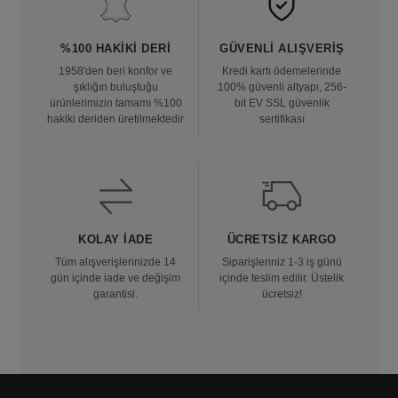
%100 HAKIKI DERI
GÜVENLI ALIŞVERIŞ
1958'den beri konfor ve
Kredi kartı ödemelerinde
şıklığın buluştuğu
100% güvenli altyapı, 256-
ürünlerimizin tamamı %100
bit EV SSL güvenlik
hakiki deriden üretilmektedir
sertifikası
KOLAY İADE
ÜCRETSIZ KARGO
Tüm alışverişlerinizde 14
Siparişleriniz 1-3 iş günü
gün içinde iade ve değişim
içinde teslim edilir. Üstelik
garantisi.
ücretsiz!