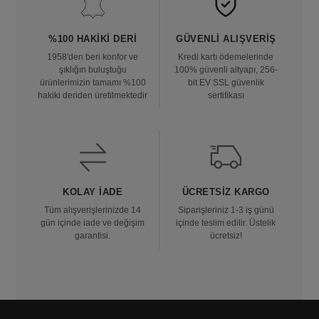
%100 HAKIKI DERI
GÜVENLI ALIŞVERIŞ
1958'den beri konfor ve
Kredi kartı ödemelerinde
şıklığın buluştuğu
100% güvenli altyapı, 256-
ürünlerimizin tamamı %100
bit EV SSL güvenlik
hakiki deriden üretilmektedir
sertifikası
KOLAY İADE
ÜCRETSIZ KARGO
Tüm alışverişlerinizde 14
Siparişleriniz 1-3 iş günü
gün içinde iade ve değişim
içinde teslim edilir. Üstelik
garantisi.
ücretsiz!