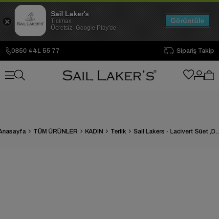
Sail Laker's
Görüntüle
Ticimax
Ücretsiz -Google Play'de
0850 441 55 77
Sipariş Takip
Anasayfa
TÜM ÜRÜNLER
KADIN
Terlik
Sail Lakers - Lacivert Süet ,Deri Kadı