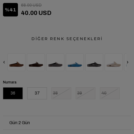
68.00 USD
41
40.00 USD
DİĞER RENK SEÇENEKLERİ
‹
›
Numara
36
37
38
39
40
Gün
:
2 Gün