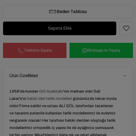
Beden Tablosu
Telefonla Sipariş
Whatsapp ile Sipariş
Ürün Özellikleri
1958'de kurulan
Göl Ayakkabı
'nın markası olan Sail
Laker's'ın
hakiki deri terlik modelleri
günümüzde tekrar moda
oldu! Firma sahibi ve ustası ALİ GÖL tarafından tasarlanan
ve tasarımı patentle kullanılan terlik modellerimiz ile evleriniz
rengarenk olacak! Her tarafının hakiki deriden oluştuğu terlik
modellerimiz ortopedik iç yapısı ile de ayağınıza yumuşacık
bir his veriyor. Misafirlerinizi daha şık ve rahat ağırlamak