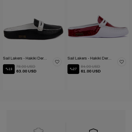
Sail Lakers - Hakiki Deri Taraftar Terliği 109-557-X
Sail Lakers - Hakiki Deri Kadın Ev Terliği 109-557-X
78.00 USD
84.00 USD
%19
%27
63.00 USD
61.00 USD