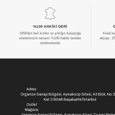
%100 HAKIKI DERI
1958'den beri konfor ve şıklığın buluştuğu
Kredi k
ürünlerimizin tamamı %100 hakiki deriden
altyapı, 2
üretilmektedir
Adres:
Organize Sanayi Bölgesi, Aymakoop Sitesi, A3 Blok, No:
Kat:3 İkitelli Başakşehir/İstanbul
Outlet
Mağaza:
Organize Sanayi Bölgesi, Aymakoop Sitesi,Ticaret Merke