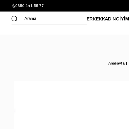
0850 441 55 77
ERKEK
KADIN
GİYİM
Anasayfa