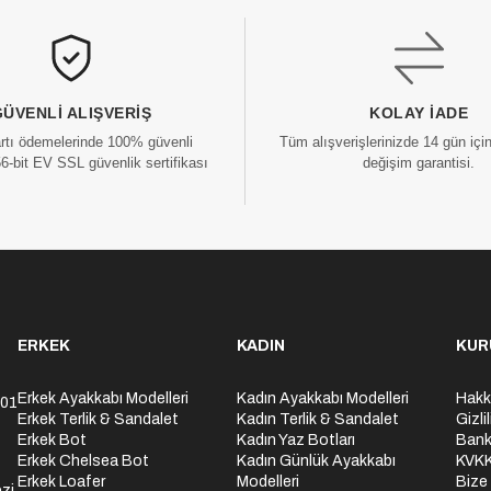
GÜVENLI ALIŞVERIŞ
KOLAY İADE
artı ödemelerinde 100% güvenli
Tüm alışverişlerinizde 14 gün içi
56-bit EV SSL güvenlik sertifikası
değişim garantisi.
ERKEK
KADIN
KUR
Erkek Ayakkabı Modelleri
Kadın Ayakkabı Modelleri
Hakk
301
Erkek Terlik & Sandalet
Kadın Terlik & Sandalet
Gizli
Erkek Bot
Kadın Yaz Botları
Bank
Erkek Chelsea Bot
Kadın Günlük Ayakkabı
KVK
Erkek Loafer
Modelleri
Bize
zi