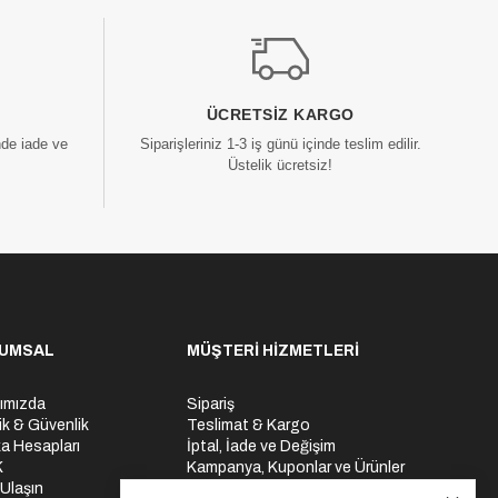
ÜCRETSIZ KARGO
nde iade ve
Siparişleriniz 1-3 iş günü içinde teslim edilir.
Üstelik ücretsiz!
UMSAL
MÜŞTERİ HİZMETLERİ
ımızda
Sipariş
lik & Güvenlik
Teslimat & Kargo
a Hesapları
İptal, İade ve Değişim
K
Kampanya, Kuponlar ve Ürünler
 Ulaşın
Ödeme Seçenekleri