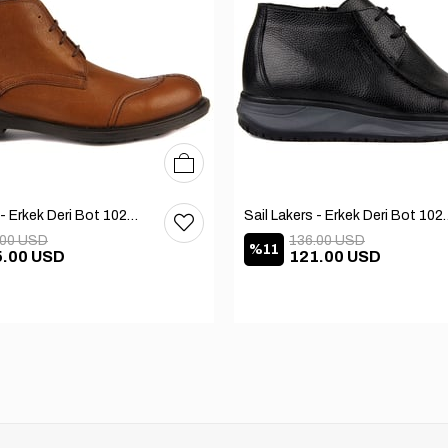
40
41
42
Sail Lakers - Erkek Deri Bot 102-1599-1458
Sail Lakers - Erkek
.00 USD
136.00 USD
%11
5.00 USD
121.00 USD