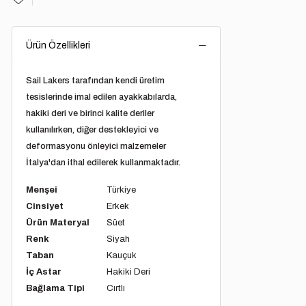
Ürün Özellikleri
Sail Lakers
tarafından kendi üretim
tesislerinde imal edilen ayakkabılarda,
hakiki deri ve birinci kalite deriler
kullanılırken, diğer destekleyici ve
deformasyonu önleyici malzemeler
İtalya'dan ithal edilerek kullanmaktadır.
Menşei
Türkiye
Cinsiyet
Erkek
Ürün Materyal
Süet
Renk
Siyah
Taban
Kauçuk
İç Astar
Hakiki Deri
Bağlama Tipi
Cırtlı