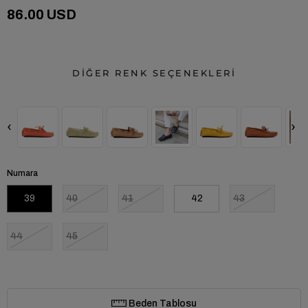
86.00 USD
DİĞER RENK SEÇENEKLERİ
‹
›
Numara
39
40
41
42
43
44
45
Beden Tablosu