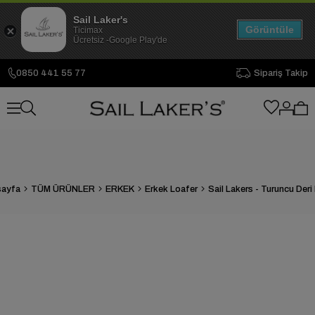
Sail Laker's
Görüntüle
Ticimax
Ücretsiz -Google Play'de
0850 441 55 77
Sipariş Takip
sayfa
TÜM ÜRÜNLER
ERKEK
Erkek Loafer