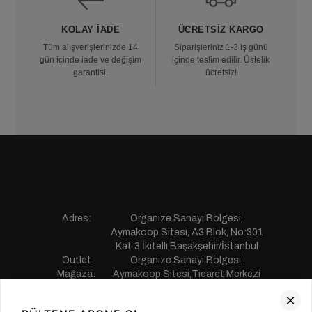
KOLAY İADE
ÜCRETSIZ KARGO
Tüm alışverişlerinizde 14
Siparişleriniz 1-3 iş günü
gün içinde iade ve değişim
içinde teslim edilir. Üstelik
garantisi.
ücretsiz!
Adres:
Organize Sanayi Bölgesi,
Aymakoop Sitesi, A3 Blok, No:301
Kat:3 İkitelli Başakşehir/İstanbul
Outlet
Organize Sanayi Bölgesi,
Mağaza:
Aymakoop Sitesi,Ticaret Merkezi
Gişiri No:13 İkitelli Başakşehir/
İstanbul