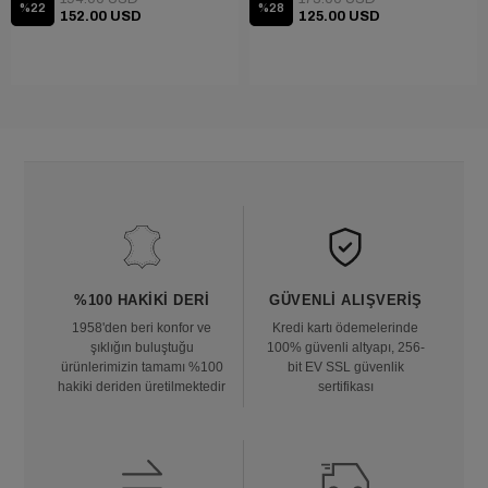
%22
%28
152.00 USD
125.00 USD
%100 HAKIKI DERI
GÜVENLI ALIŞVERIŞ
1958'den beri konfor ve
Kredi kartı ödemelerinde
şıklığın buluştuğu
100% güvenli altyapı, 256-
ürünlerimizin tamamı %100
bit EV SSL güvenlik
hakiki deriden üretilmektedir
sertifikası