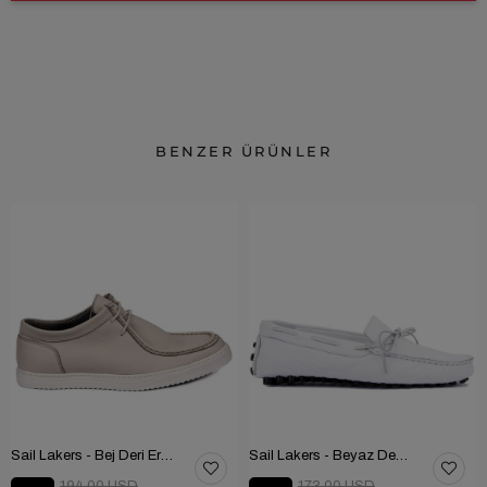
BENZER ÜRÜNLER
Sail Lakers - Bej Deri Erkek Ayakkabı 101-2669-HE84
Sail Lakers - Beyaz Deri Erkek Ayakkabı 101-3791-11169
194.00 USD
173.00 USD