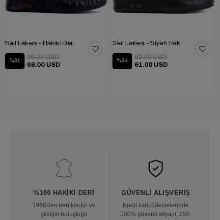
Sail Lakers - Hakiki Deri Ev Terliği 110-547-X
Sail Lakers - Siyah Hakiki Deri TABANLI Ev Terliği (balkon-bahçe) 110-547-RUBBER
99.00 USD
92.00 USD
%31
%34
68.00 USD
61.00 USD
%100 HAKIKI DERI
GÜVENLI ALIŞVERIŞ
1958'den beri konfor ve
Kredi kartı ödemelerinde
şıklığın buluştuğu
100% güvenli altyapı, 256-