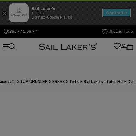
Sail Laker's
Görüntüle
Ticimax
Ücretsiz -Google Play'de
0850 441 55 77
Sipariş Takip
Anasayfa
TÜM ÜRÜNLER
ERKEK
Terlik
Sail Lakers - Tütün Renk 