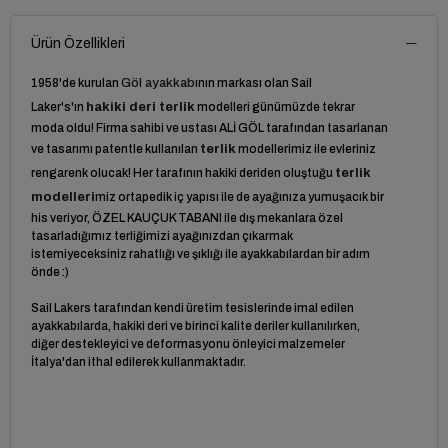
Ürün Özellikleri
1958'de kurulan
Göl ayakkabı
nın markası olan Sail
Laker's'ın
hakiki deri terlik
modelleri günümüzde tekrar
moda oldu! Firma sahibi ve ustası ALİ GÖL tarafından tasarlanan
ve tasarımı patentle kullanılan
terlik
modellerimiz ile evleriniz
rengarenk olucak! Her tarafının hakiki deriden oluştuğu
terlik
modelleri
miz ortapedik iç yapısı ile de ayağınıza yumuşacık bir
his veriyor, ÖZEL KAUÇUK TABANI ile dış mekanlara özel
tasarladığımız terliğimizi ayağınızdan çıkarmak
istemiyeceksiniz rahatlığı ve şıklığı ile ayakkabılardan bir adım
önde :)
Sail Lakers tarafından kendi üretim tesislerinde imal edilen
ayakkabılarda, hakiki deri ve birinci kalite deriler kullanılırken,
diğer destekleyici ve deformasyonu önleyici malzemeler
İtalya'dan ithal edilerek kullanmaktadır.