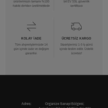
ürünlerimizin tamamı %100
bit EV SSL güvenlik
hakiki deriden üretilmektedir
sertifikası
KOLAY İADE
ÜCRETSIZ KARGO
Tüm alışverişlerinizde 14
Siparişleriniz 1-3 iş günü
gün içinde iade ve değişim
içinde teslim edilir. Üstelik
garantisi.
ücretsiz!
Adres:
Organize Sanayi Bölgesi,